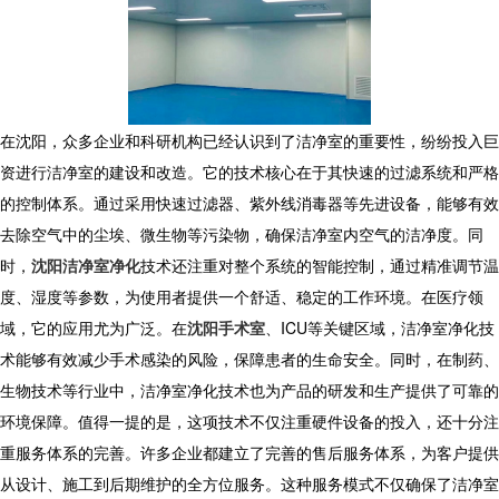
在沈阳，众多企业和科研机构已经认识到了洁净室的重要性，纷纷投入巨
资进行洁净室的建设和改造。它的技术核心在于其快速的过滤系统和严格
的控制体系。通过采用快速过滤器、紫外线消毒器等先进设备，能够有效
去除空气中的尘埃、微生物等污染物，确保洁净室内空气的洁净度。同
时，
沈阳洁净室净化
技术还注重对整个系统的智能控制，通过精准调节温
度、湿度等参数，为使用者提供一个舒适、稳定的工作环境。在医疗领
域，它的应用尤为广泛。在
沈阳手术室
、ICU等关键区域，洁净室净化技
术能够有效减少手术感染的风险，保障患者的生命安全。同时，在制药、
生物技术等行业中，洁净室净化技术也为产品的研发和生产提供了可靠的
环境保障。值得一提的是，这项技术不仅注重硬件设备的投入，还十分注
重服务体系的完善。许多企业都建立了完善的售后服务体系，为客户提供
从设计、施工到后期维护的全方位服务。这种服务模式不仅确保了洁净室